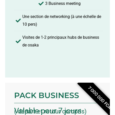
3 Business meeting
Une section de networking (à une échelle de
10 pers)
Visites de 1-2 principaux hubs de business
de osaka
PACK BUSINESS
Valable pour 7 jours
( départ et retour compris)