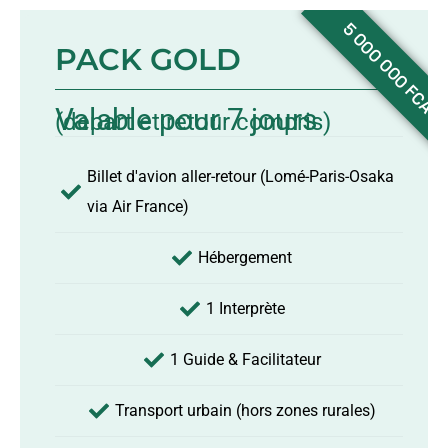
PACK GOLD
Valable pour 7 jours
(depart et retour compris)
Billet d'avion aller-retour (Lomé-Paris-Osaka
via Air France)
Hébergement
1 Interprète
1 Guide & Facilitateur
Transport urbain (hors zones rurales)