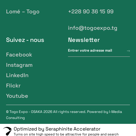
Lomé – Togo
+228 90 36 15 99
info@togoexpo.tg
Suivez - nous
Newsletter
Facebook
Instagram
LinkedIn
Flickr
Youtube
© Togo Expo - OSAKA 2026 All rights reserved. Powered by
I-Media
Consulting
Optimized by Seraphinite Accelerator
Turns on site high speed to be attractive for people and search